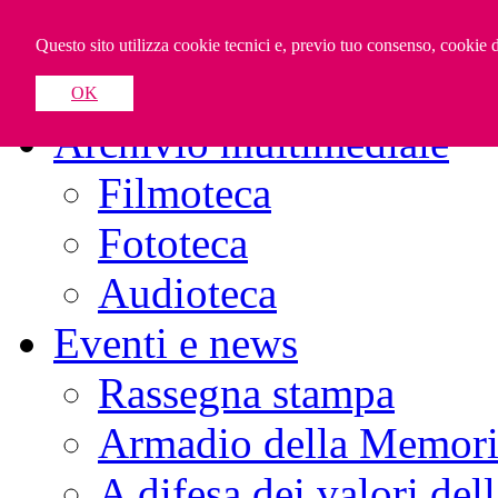
Home
Questo sito utilizza cookie tecnici e, previo tuo consenso, cookie di
Il progetto
OK
Archivio multimediale
Filmoteca
Fototeca
Audioteca
Eventi e news
Rassegna stampa
Armadio della Memoria 
A difesa dei valori del